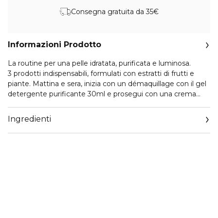
Consegna gratuita da 35€
Informazioni Prodotto
La routine per una pelle idratata, purificata e luminosa.
3 prodotti indispensabili, formulati con estratti di frutti e
piante. Mattina e sera, inizia con un démaquillage con il gel
detergente purificante 30ml e prosegui con una crema
idratante 15ml. In più, una o due volte a settimana applica
una maschera notte 30ml rilassante per idratare, rimpolpare
Ingredienti
e ricaricare la pelle per un risveglio in bellezza.