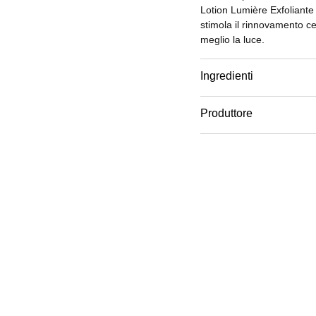
Lotion Lumière Exfoliante o
stimola il rinnovamento cell
meglio la luce.
Ingredienti
Produttore
Email
www.chanel.com