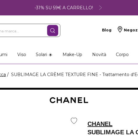
-31% SU 59€ A CARRELLO!
Blog
Negoz
so
Make-up
Profumi
umi
Viso
Solari ☀️
Make-Up
Novità
Corpo
cca
SUBLIMAGE LA CRÈME TEXTURE FINE - Trattamento d'E
CHANEL
SUBLIMAGE LA 