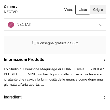
Colore
Vista:
Lista
Griglia
NECTAR
NECTAR
Consegna gratuita da 35€
Informazioni Prodotto
Lo Studio di Creazione Maquillage di CHANEL svela LES BEIGES
BLUSH BELLE MINE, un fard liquido dalla consistenza fresca e
idratante che ravviva la luminosità delle guance come dopo una
giornata all’aria aperta.
Il fard è disponibile in due nuance golose e naturali per un effetto
Ingredienti
radioso immediato, perfetto per ogni incarnato. La pelle è
sublimata e più idratata del 64%*. Edizione limitata.