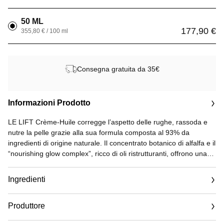
50 ML
177,90 €
355,80 € / 100 ml
Consegna gratuita da 35€
Informazioni Prodotto
LE LIFT Crème-Huile corregge l’aspetto delle rughe, rassoda e
nutre la pelle grazie alla sua formula composta al 93% da
ingredienti di origine naturale. Il concentrato botanico di alfalfa e il
“nourishing glow complex”, ricco di oli ristrutturanti, offrono una
consistenza nutriente e satinata ultra-sensoriale per un confort
straordinario. Le madreperle perfezionatrici della luminosità
Ingredienti
donano un effetto radioso immediato.
Produttore