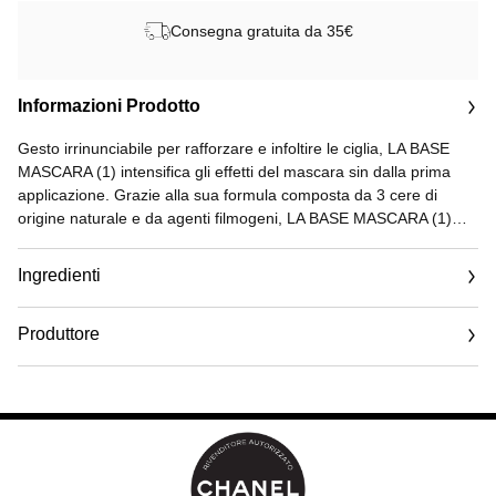
Consegna gratuita da 35€
Informazioni Prodotto
Gesto irrinunciabile per rafforzare e infoltire le ciglia, LA BASE
MASCARA (1) intensifica gli effetti del mascara sin dalla prima
applicazione. Grazie alla sua formula composta da 3 cere di
origine naturale e da agenti filmogeni, LA BASE MASCARA (1)
separa immediatamente le ciglia, le allunga, le infoltisce e le
incurva per 8 ore (2), per uno sguardo magnetico.
Ingredienti
LA BASE MASCARA di CHANEL si applica in modo uniforme e
avvolge le ciglia per offrire loro elasticità, volume e lunghezza
Produttore
giorno dopo giorno.
Email
(1) Testato in combinazione con il mascara LE VOLUME DE
www.chanel.com
CHANEL.
(2) Valutazione clinica su 21 donne.