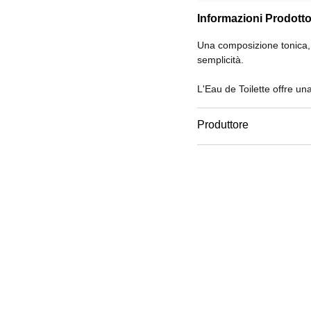
Informazioni Prodott
Una composizione tonica, 
semplicità.
L'Eau de Toilette offre u
pelle o sulla fodera degli 
intensifica la profumazione
Produttore
Email
www.chanel.com