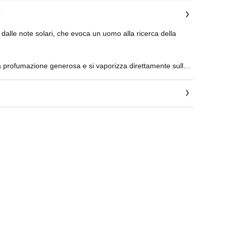
o
dalle note solari, che evoca un uomo alla ricerca della
na profumazione generosa e si vaporizza direttamente sulla
abiti. Una linea completa di prodotti per la rasatura e il corpo
 per tutta la giornata.