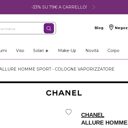
-33% SU 79€ A CARRELLO!
Blog
Negoz
so
Make-up
Profumi
umi
Viso
Solari ☀️
Make-Up
Novità
Corpo
ALLURE HOMME SPORT - COLOGNE VAPORIZZATORE
CHANEL
ALLURE HOMME