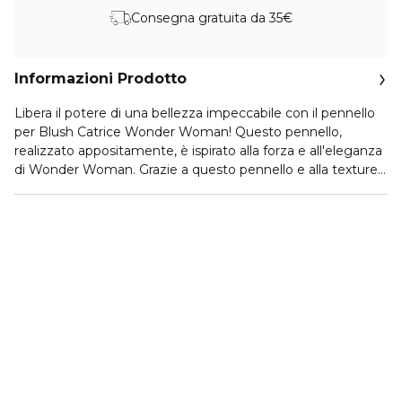
Consegna gratuita da 35€
Informazioni Prodotto
Libera il potere di una bellezza impeccabile con il pennello
per Blush Catrice Wonder Woman! Questo pennello,
realizzato appositamente, è ispirato alla forza e all'eleganza
di Wonder Woman. Grazie a questo pennello e alla texture
del blush, le tue guance avranno una splendida luminosità
naturale. Realizzato con setole sintetiche angolate e
morbide di alta qualità, è perfetto per applicare il blush,
prelevando e sfumando il prodotto con facilità per un
risultato uniforme e senza striature. Con il suo manico
dorato e il design elegante il pennello aggiunge un tocco di
lusso alla tua routine, mentre la sua forma ergonomica e
raffinata rende l'applicazione facile e precisa, permettendoti
di esaltare il tuo look con il massimo controllo e
raffinatezza. Applica facilmente e risveglia il tue eroe
interiore con questa aggiunta imperdibile al tuo kit di
bellezza.