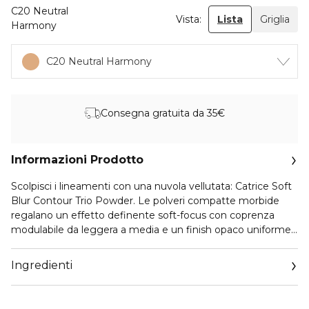
C20 Neutral
Vista:
Lista
Griglia
Harmony
C20 Neutral Harmony
Consegna gratuita da 35€
Informazioni Prodotto
Scolpisci i lineamenti con una nuvola vellutata: Catrice Soft
Blur Contour Trio Powder. Le polveri compatte morbide
regalano un effetto definente soft-focus con coprenza
modulabile da leggera a media e un finish opaco uniforme.
Usa la tonalità chiara per illuminare contorno occhi, zigomi e
naso, la media per definire i lineamenti e la scura per
Ingredienti
aggiungere profondità e ombra. Si sfuma perfettamente:
questo trio rende il contouring un rituale pulito e intuitivo,
ispirato alla chiarezza e all’eleganza moderna.