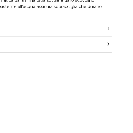
tica dalla mina ultra sottile e dallo scovolino
sistente all’acqua assicura sopracciglia che durano