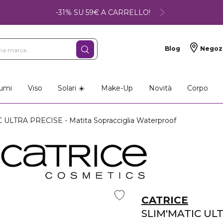
-31% SU 59€ A CARRELLO!
Blog
Negoz
umi
Viso
Solari ☀️
Make-Up
Novità
Corpo
ULTRA PRECISE - Matita Sopracciglia Waterproof
CATRICE
SLIM'MATIC UL