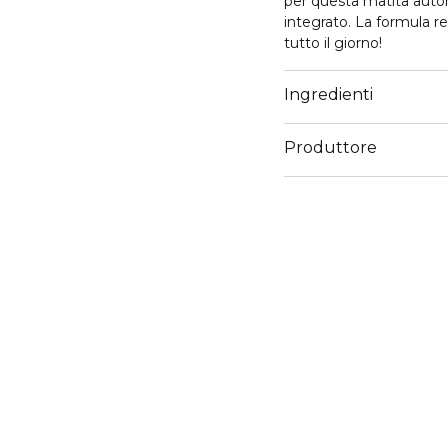
per questa matita automa
integrato. La formula re
tutto il giorno!
Ingredienti
Produttore
Email
info@cosnova.com