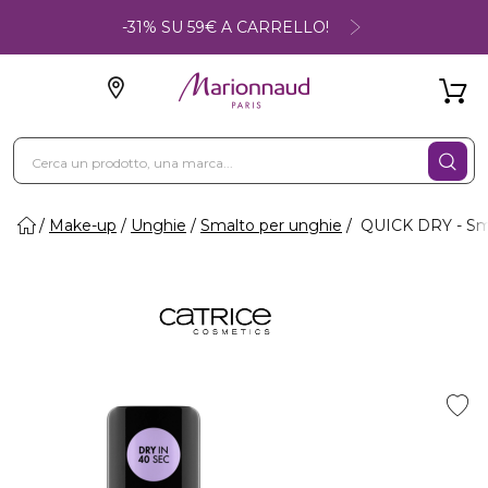
-31% SU 59€ A CARRELLO!
Make-up
Unghie
Smalto per unghie
QUICK DRY - Sma