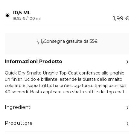
10,5 ML
1,99 €
18,95 € / 100 ml
Consegna gratuita da 35€
Informazioni Prodotto
Quick Dry Smalto Unghie Top Coat conferisce alle unghie
un finish lucido e brillante, estende la durata dello smalto
colorato e, soprattutto: ha un’asciugatura ultra-rapida in soli
40 secondi. Basta applicare uno strato sottile del top coat
vegano dopo lo smalto unghie asciutto, attendere 40
secondi e la manicure è fatta.
Ingredienti
Produttore