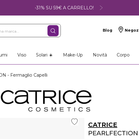
-31% SU 59€ A CARRELLO!
Blog
Negoz
umi
Viso
Solari ☀️
Make-Up
Novità
Corpo
 - Fermaglio Capelli
CATRICE
PEARLFECTION