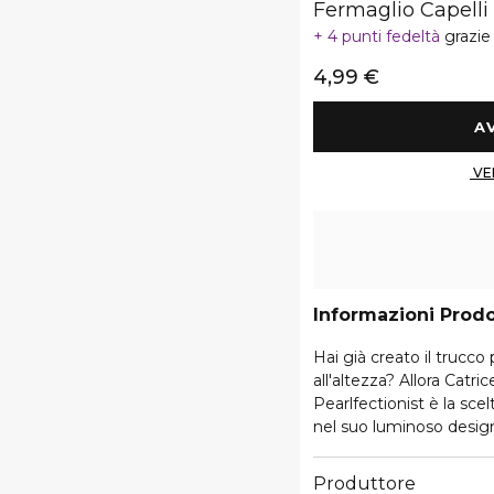
Fermaglio Capelli
4 punti fedeltà
grazie
4,99 €
Informazioni Prod
Hai già creato il trucco
all'altezza? Allora Cat
Pearlfectionist è la scel
nel suo luminoso desig
completa il tuo look in
tocco di eleganza a qual
Produttore