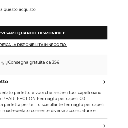
 a questo acquisto
 AVVISAMI QUANDO DISPONIBILE 
 VERIFICA LA DISPONIBILITÀ IN NEGOZIO 
Consegna gratuita da 35€
otto
 perlato perfetto e vuoi che anche i tuoi capelli siano
rice PEARLFECTION Fermaglio per capelli C01
ta perfetta per te. Lo scintillante fermaglio per capelli
n madreperlato consente diverse acconciature e
 modo unico. Questo accessorio versatile aggiunge un
siasi acconciatura: sia che tu stia optando per un look