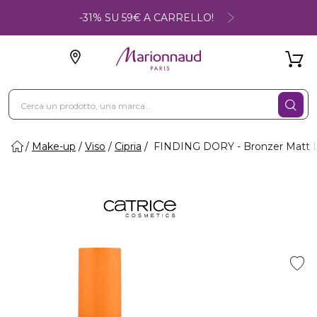
-31% SU 59€ A CARRELLO!
Make-up
Viso
Cipria
FINDING DORY - Bronzer Matt L