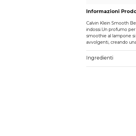
Informazioni Prod
Calvin Klein Smooth Be
indossi.Un profumo per 
smoothie al lampone si 
avvolgenti, creando una 
dolce e irresistibile.La 
morbida come la seta.In
Ingredienti
della collezione per crea