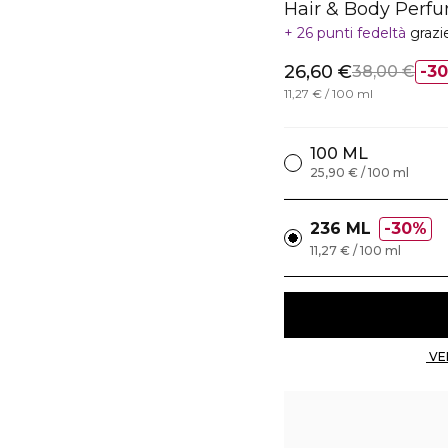
Hair & Body Perf
26 punti fedeltà
grazi
26,60 €
38,00 €
3
11,27 € / 100 ml
100 ML
25,90 € / 100 ml
236 ML
30%
11,27 € / 100 ml