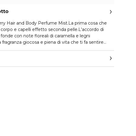
otto
rry Hair and Body Perfume Mist.La prima cosa che
corpo e capelli effetto seconda pelle.L'accordo di
fonde con note floreali di caramella e legni
fragranza giocosa e piena di vita che ti fa sentire
formula leggera e idratante lascia la pelle idratata e
dossala da sola o abbinata a un’altra perfume mist
re la tua fragranza iconica.