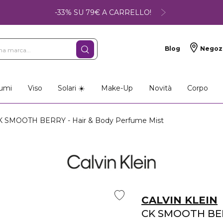
-33% SU 79€ A CARRELLO!
Blog
Negoz
umi
Viso
Solari ☀️
Make-Up
Novità
Corpo
 SMOOTH BERRY - Hair & Body Perfume Mist
CALVIN KLEIN
CK SMOOTH BE