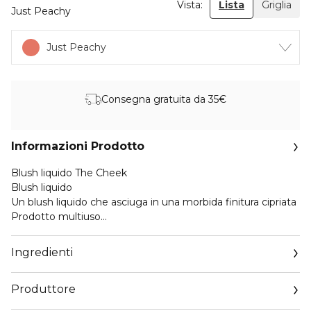
Vista:
Lista
Griglia
Just Peachy
Just Peachy
Consegna gratuita da 35€
Informazioni Prodotto
Blush liquido The Cheek
Blush liquido
Un blush liquido che asciuga in una morbida finitura cipriata
Prodotto multiuso
Può essere utilizzato su labbra, guance oppure occhi.
Avanti, come puoi non provarlo
Ingredienti
Produttore