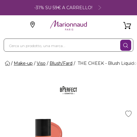
-31% SU 59€ A CARRELLO!
Make-up
Viso
Blush/Fard
THE CHEEK - Blush Liquido