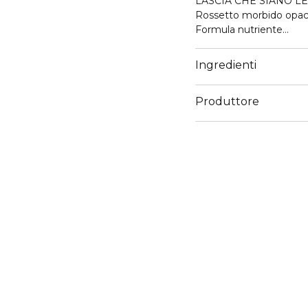
LASCIA CHE SIANO L
Rossetto morbido opa
Formula nutriente
Colore a lunga durata
Ingredienti
Produttore
Email
Alex@bperfectcosmeti