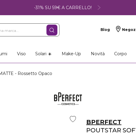
-31% SU 59€ A CARRELLO!
Blog
Negoz
umi
Viso
Solari ☀️
Make-Up
Novità
Corpo
ATTE - Rossetto Opaco
BPERFECT
POUTSTAR SOF