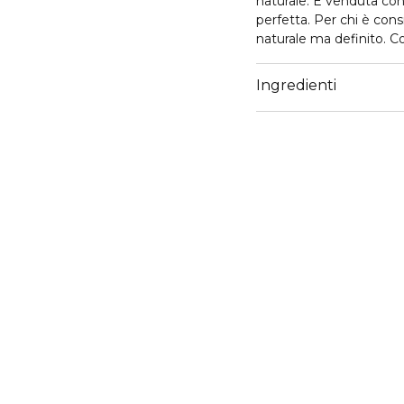
naturale. È venduta co
perfetta. Per chi è consi
naturale ma definito. C
scorre uniformemente su
usa: applicare dopo il r
Ingredienti
alternativa, per prolung
superficie delle labbra, 