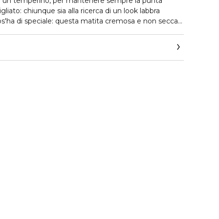
n un temperino, per mantenere sempre la punta
gliato: chiunque sia alla ricerca di un look labbra
os'ha di speciale: questa matita cremosa e non secca
lle labbra edura fino a 8 ore senza sbavare. Come si
ossetto, seguendo il contorno naturale delle labbra. In
are la durata del rossetto, stendere su tutta la
per poi procedere all'applicazione del lipstick.