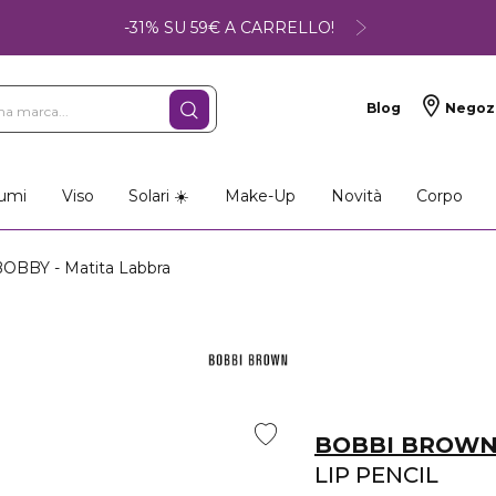
-31% SU 59€ A CARRELLO!
Blog
Negoz
umi
Viso
Solari ☀️
Make-Up
Novità
Corpo
OBBY - Matita Labbra
BOBBI BROW
LIP PENCIL