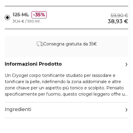
125 ML
35%
59,90 €
38,93 €
31,14 € / 100 ml
Consegna gratuita da 35€
Informazioni Prodotto
Un Cryogel corpo tonificante studiato per rassodare e
tonificare la pelle, ridefinendo la zona addominale e altre
zone chiave per un aspetto più tonico e scolpito. Pensato
specificamente per l'uomo, questo criogel leggero offre un
effetto rinfrescante immediato con una finitura
rinfrescante, non appiccicosa e non grassa. Arricchito con
Ingredienti
note fresche e legnose, energizza i sensi tonificando la
pelle. Applicare massaggiando delicatamente per favorirne
l'assorbimento e i risultati.
Agisce sulla pelle addominale maschile con un complesso