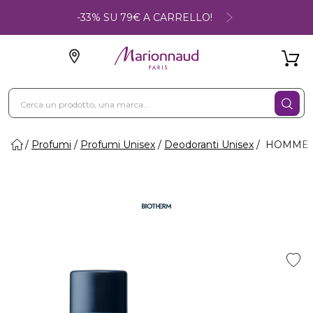
-33% SU 79€ A CARRELLO!
Profumi
Profumi Unisex
Deodoranti Unisex
HOMME -