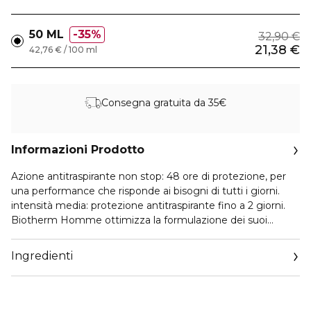
50 ML
35%
32,90 €
21,38 €
42,76 € / 100 ml
Consegna gratuita da 35€
Informazioni Prodotto
Azione antitraspirante non stop: 48 ore di protezione, per
una performance che risponde ai bisogni di tutti i giorni.
intensità media: protezione antitraspirante fino a 2 giorni.
Biotherm Homme ottimizza la formulazione dei suoi
deodoranti con la nuova smart protect technology™: per
prestazioni fino a 48 ore, un deodorante a lunga durata che
Ingredienti
rinfresca e protegge la pelle dal sudore, mantenendola
asciutta in tutte le condizioni. Nuova smart protect
technology™. Un complesso di sali di alluminio + perlite: - i
sali di alluminio vantano proprietà antibatteriche e riducono