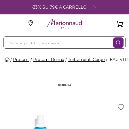
-33% SU 79€ A CARRELLO!
Profumi
Profumi Donna
Trattamenti Corpo
EAU VITA