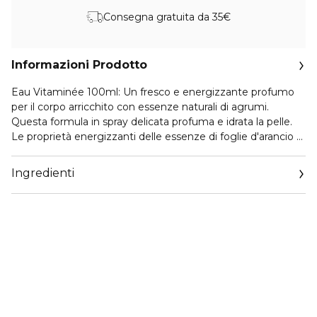
Consegna gratuita da 35€
Informazioni Prodotto
Eau Vitaminée 100ml: Un fresco e energizzante profumo
per il corpo arricchito con essenze naturali di agrumi.
Questa formula in spray delicata profuma e idrata la pelle.
Le proprietà energizzanti delle essenze di foglie d'arancio e
limone ri-energizzano corpo e mente per una completa
esperienza sensoriale. Una combinazione di pompelmo,
Ingredienti
gelsomino, fresia, giglio e muschio bianco dona una
sensazione di vitalità alla pelle. Il corpo è delicatamente
profumato e idratato.
Eau Vitaminée Gel Douche 50ml: Un gel doccia
rinfrescante ed energizzante per corpo e capelli. Questo
gel doccia schiumogeno per corpo e capelli è
appositamente formulato per detergere e profumare
delicatamente il corpo senza seccare. Una formula delicata
contenente un complesso tonificante e provitamina B5