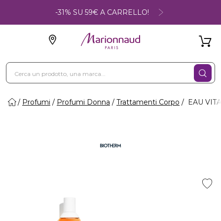
-31% SU 59€ A CARRELLO!
Profumi
Profumi Donna
Trattamenti Corpo
EAU VITA