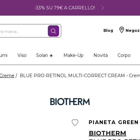
-33% SU 79€ A CARRELLO!
Blog
Negoz
umi
Viso
Solari ☀️
Make-Up
Novità
Corpo
Creme
BLUE PRO-RETINOL MULTI-CORRECT CREAM - Crema viso
PIANETA GREEN
BIOTHERM