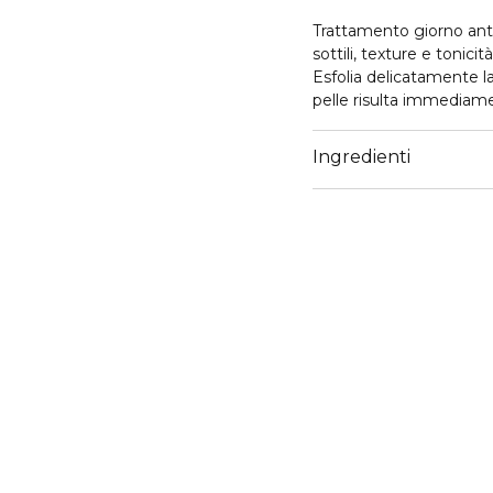
Trattamento giorno anti
sottili, texture e tonicità
Esfolia delicatamente la
pelle risulta immediame
pelle appare rigenerata
Ingredienti
Dalla bioscienza, una for
92% di ingredienti di or
il Pro-Retinol favorisce
rughe e linee sottili; il
puro, che mantiene le p
delicata. L' estratto di 
affinità con la pelle ed 