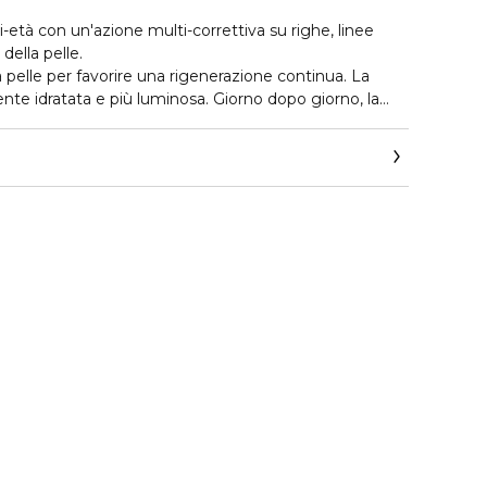
-età con un'azione multi-correttiva su righe, linee
 della pelle.
 pelle per favorire una rigenerazione continua. La
nte idratata e più luminosa. Giorno dopo giorno, la
, più levigata e ancora più compatta.
mula con ingredienti stabilizzati in laboratorio e con il
igine naturale. Una potente sinergia di due ingredienti:
 il rinnovamento cellulare, contrastando la presenza di
 Pro-Retinol è un derivato del Retinolo, stabilizzato e
roprietà leviganti del retinolo agendo in maniera più
Alga Blue, di origine naturale, invece agisce in bio-
è noto per le sue proprietà rigeneranti e nutrienti.