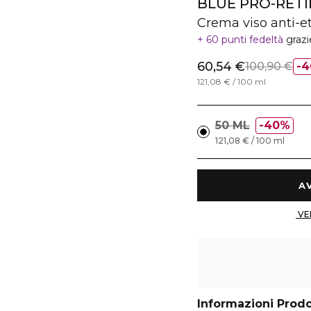
BLUE PRO-RET
Crema viso anti-et
60 punti fedeltà
grazi
60,54 €
100,90 €
4
121,08 € / 100 ml
50 ML
40%
121,08 € / 100 ml
Informazioni Prod