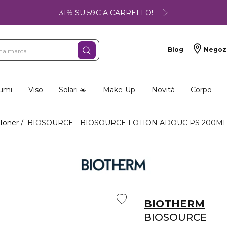
-31% SU 59€ A CARRELLO!
Blog
Negoz
umi
Viso
Solari ☀️
Make-Up
Novità
Corpo
Toner
BIOSOURCE - BIOSOURCE LOTION ADOUC PS 200M
BIOTHERM
BIOSOURCE