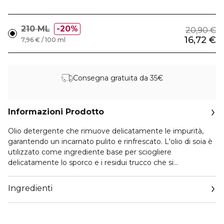
210 ML
20%
20,90 €
16,72 €
7,96 € / 100 ml
Consegna gratuita da 35€
Informazioni Prodotto
Olio detergente che rimuove delicatamente le impurità,
garantendo un incarnato pulito e rinfrescato. L'olio di soia è
utilizzato come ingrediente base per sciogliere
delicatamente lo sporco e i residui trucco che si
accumulano sulla pelle. Arricchito con olio di semi di
ginseng, il nostro olio detergente ha un delicato profumo
Ingredienti
calmante, trasformando la tua routine di cura della pelle in
un rituale tranquillo. Non ostruisce i pori e ammorbidisce
delicatamente la tua pelle.