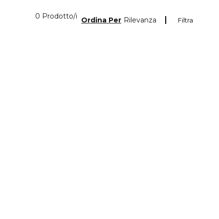
0 Prodotti visualizzati
0 Prodotto/i
Ordina Per
Rilevanza
Filtra