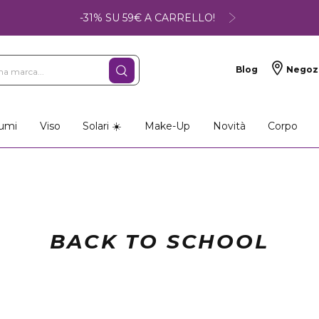
-31% SU 59€ A CARRELLO!
Blog
Negoz
umi
Viso
Solari ☀️
Make-Up
Novità
Corpo
BACK TO SCHOOL