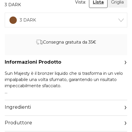
Vista:
Lista
Griglia
3 DARK
3 DARK
Consegna gratuita da 35€
Informazioni Prodotto
Sun Majesty è il bronzer liquido che si trasforma in un velo
impalpabile una volta sfumato, garantendo un risultato
impeccabilmente sfacciato.
La sua texture fluid to powder combina il meglio di due
mondi: la facilità di stesura e l'aderenza di una formula fluida
Ingredienti
con la leggerezza e il potere perfezionante di una polvere.
Questa combinazione unica assicura un’applicazione setosa
Produttore
che si fonde perfettamente con la pelle, regalando un
effetto abbronzato naturale dal finish matt vellutato.