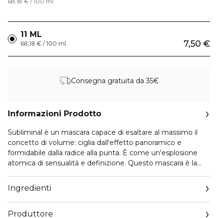
68,18 € / 100 ml
11 ML
7,50 €
68,18 € / 100 ml
Consegna gratuita da 35€
Informazioni Prodotto
Subliminal è un mascara capace di esaltare al massimo il
concetto di volume: ciglia dall'effetto panoramico e
formidabile dalla radice alla punta. È come un'esplosione
atomica di sensualità e definizione. Questo mascara è la
perfetta combinazione di formula e applicatore, che
garantisce un effetto high-tech con risultati oltre i limiti
Ingredienti
della percezione.
Produttore