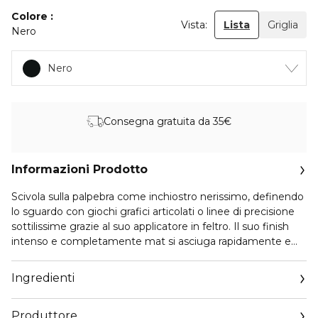
Colore
Vista:
Lista
Griglia
Nero
Nero
Consegna gratuita da 35€
Informazioni Prodotto
Scivola sulla palpebra come inchiostro nerissimo, definendo
lo sguardo con giochi grafici articolati o linee di precisione
sottilissime grazie al suo applicatore in feltro. Il suo finish
intenso e completamente mat si asciuga rapidamente e
dura fino a 16 ore. L'alto contenuto di cellulosa di origine
vegetale garantisce l'assorbimento degli oli in eccesso,
Ingredienti
permettendo così al prodotto di essere utilizzato anche
sugli ombretti. Facile da applicare, l'impugnatura
Produttore
ergonomica garantisce un'applicazione semplice e