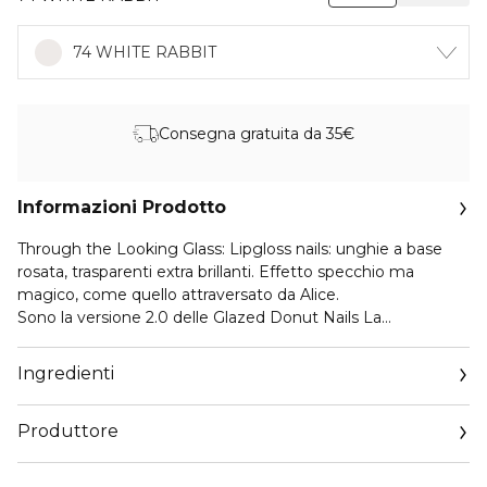
74 WHITE RABBIT
Consegna gratuita da 35€
Informazioni Prodotto
Through the Looking Glass: Lipgloss nails: unghie a base
rosata, trasparenti extra brillanti. Effetto specchio ma
magico, come quello attraversato da Alice.
Sono la versione 2.0 delle Glazed Donut Nails La
caratteristica che contraddistingue le Lipgloss Nails è
l'aspetto limpido e chiaro, con un pizzico di colore rosato.
Ingredienti
Una variante ancora più shiny è la Micro French manicure,
con una smile line bianca e sottilissima.
Produttore
Email