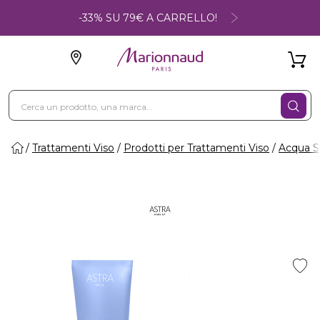
-33% SU 79€ A CARRELLO!
Trattamenti Viso
Prodotti per Trattamenti Viso
Acqua S