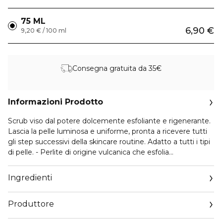
75 ML
6,90 €
9,20 € / 100 ml
Consegna gratuita da 35€
Informazioni Prodotto
Scrub viso dal potere dolcemente esfoliante e rigenerante.
Lascia la pelle luminosa e uniforme, pronta a ricevere tutti
gli step successivi della skincare routine. Adatto a tutti i tipi
di pelle. - Perlite di origine vulcanica che esfolia
delicatamente stimolando la rigenerazione cellulare.
Formula: - Estratto di amarena ricco di vitamina C dalle note
Ingredienti
proprietà antiossidanti e tonificanti.
- Estratto di mirtillo dal potere rigenerante e sferette di
Produttore
amido e cellulosa, che aiutano ad eliminare le cellule morte.
La pelle appare rinnovata, luminosa ed elastica.