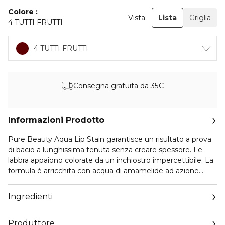
Colore
Vista:
Lista
Griglia
4 TUTTI FRUTTI
4 TUTTI FRUTTI
Consegna gratuita da 35€
Informazioni Prodotto
Pure Beauty Aqua Lip Stain garantisce un risultato a prova
di bacio a lunghissima tenuta senza creare spessore. Le
labbra appaiono colorate da un inchiostro impercettibile. La
formula è arricchita con acqua di amamelide ad azione
emolliente ed estratti di pera, mandarino, uva e mora che
idratano le labbra, garantendone elasticità e morbidezza.
Ingredienti
Produttore