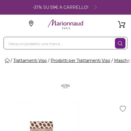
-31% SU 59€ A CARRELLO!
Trattamenti Viso
Prodotti per Trattamenti Viso
Maschere