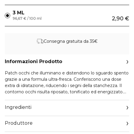
3 ML
2,90 €
96,67 € / 100 ml
Consegna gratuita da 35€
Informazioni Prodotto
Patch occhi che illuminano e distendono lo sguardo spento
grazie a una formula ultra-fresca. Conferiscono una dose
extra di idratazione, riducendo i segni della stanchezza. Il
contorno occhi risulta riposato, tonificato ed energizzato.
COSA CONTIENE:
- Caffeina drena gli accumuli su borse e occhiaie grazie alla
Ingredienti
sua attività sul microcircolo
- Acido Ialuronico favorisce l’elasticità e la tonicità della pelle
Produttore
grazie alle sue straordinarie proprietà idratanti
- Bio-biosaccaride, polimero multisensoriale ottenuto per