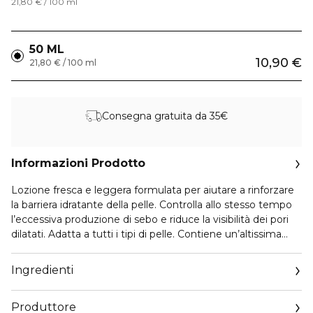
21,80 € / 100 ml
50 ML
10,90 €
21,80 € / 100 ml
Consegna gratuita da 35€
Informazioni Prodotto
Lozione fresca e leggera formulata per aiutare a rinforzare
la barriera idratante della pelle. Controlla allo stesso tempo
l’eccessiva produzione di sebo e riduce la visibilità dei pori
dilatati. Adatta a tutti i tipi di pelle. Contiene un’altissima
percentuale di acqua e Vitamina B3, uno speciale attivo con
spiccate proprietà riequilibranti e anti-age e un’esclusiva
Ingredienti
miscela di silica che garantisce un incredibile effetto soft
focus.
Produttore
La sua speciale formulazione la rende adatta a tutti i tipi di