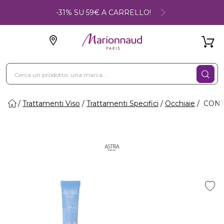
-31% SU 59€ A CARRELLO!
Trattamenti Viso
Trattamenti Specifici
Occhiaie
CONTO