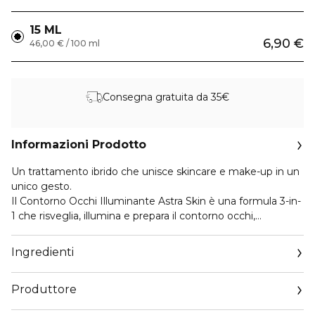
15 ML
6,90 €
46,00 € / 100 ml
Consegna gratuita da 35€
Informazioni Prodotto
Un trattamento ibrido che unisce skincare e make-up in un
unico gesto.
Il Contorno Occhi Illuminante Astra Skin è una formula 3-in-
1 che risveglia, illumina e prepara il contorno occhi,
regalando un effetto make-up/no make-up fresco e
naturale. La texture ricca si trasforma al contatto con la
Ingredienti
pelle, rilasciando una sensazione rinfrescante che illumina,
lenisce e idrata in profondità. Già dopo pochi minuti, il
Produttore
contorno occhi appare visibilmente più luminoso (+64,7%),
con uno sguardo più disteso, fresco e riposato, pronto per il