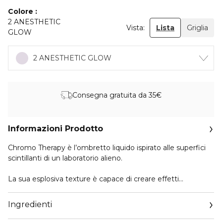
Colore
2 ANESTHETIC
Vista:
Lista
Griglia
GLOW
2 ANESTHETIC GLOW
Consegna gratuita da 35€
Informazioni Prodotto
Chromo Therapy è l’ombretto liquido ispirato alle superfici
scintillanti di un laboratorio alieno.
La sua esplosiva texture è capace di creare effetti
multidimensionali e iridescenti, perfetti per rivestire la
palpebra di riflessi ultraterreni o per impreziosire ombretti
Ingredienti
stesi in precedenza.