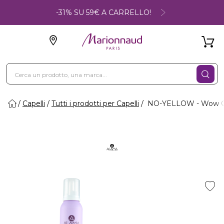
-31% SU 59€ A CARRELLO!
Capelli
Tutti i prodotti per Capelli
NO-YELLOW - Wow Co