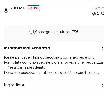
200 ML
20%
9,50 €
7,60 €
Consegna gratuita da 35€
Informazioni Prodotto
Ideale per capelli biondi, decolorati, con meches e grigi.
Formulata con uno speciale pigmento viola che neutralizza
i riflessi gialli indesiderati.
Dona morbidezza, lucentezza e setosità ai capelli senza
appesantire.
USO:
Ingredienti
Agitare prima dell’uso.
Si consiglia l’utilizzo di guanti monouso.
Dopo lo shampoo, applicare uniformemente a capelli
tamponati su lunghezze e punte.