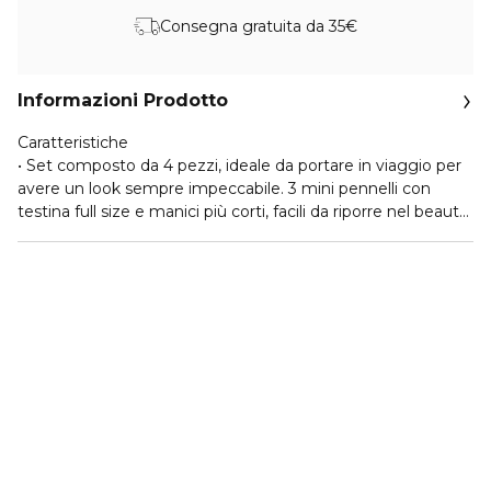
Consegna gratuita da 35€
Informazioni Prodotto
Caratteristiche
• Set composto da 4 pezzi, ideale da portare in viaggio per
avere un look sempre impeccabile. 3 mini pennelli con
testina full size e manici più corti, facili da riporre nel beauty,
e l’iconica spugnetta make-up arancione.
• Il set include:
• (1) 402 Mini Setting Brush: con setole piccole e affusolate
per fissare i prodotti in polvere con precisione
• (1) 407 Mini Multitask Brush: con testina soffice e angolata
per stendere liquidi e polveri in modo uniforme
• (1) Miracle Complexion Sponge: da usare bagnata o
asciutta per applicare fondotinta liquido e in crema, e
ottenere un effetto più luminoso o naturale
• (1) 256 Mini Ultra Buff Brush: con testina densa e piatta
fornisce una massima copertura con prodotti liquidi o in
crema.