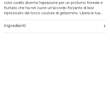
color corallo diventa l'ispirazione per un profumo floreale e
fruttato che ha nel cuore un'accordo frizzante di kiwi
inpreziosito dal tocco couture di gelsomino. Libera la tua
fantasia, la città ti aspetta...
Ingredienti
UN ATTEGGIAMENTO AUDACE: Con Born in Roma Coral,
Valentino ti invita a scoprire Roma al tramonto. Quando la
luce tinge il cielo di corallo, è il momento di esprimersi in
modo nuovo: in un momento solo tuo, ispirato alla
magnifica città eterna.
UNA FRAGRANZA FLOREALE E FRUTTATA
IMPREZIOSITA DA UN ACCORDO DI KIWI: Born in Roma
Donna Coral è un profumo floreale e fruttato, impreziosito
dall'inaspettato accordo di kiwi. Unito alle note aromatiche
di assoluta di semi di ambretta e i muschi, un cuore couture
di gelsomino e accordo di rosa rivela una fragranza
luminosa, femminile e moderna.
La collezione Born in Roma: tanti modi per esprimere la tua
personalità. Celebra la tua unicità con 3 duo che rivelano i