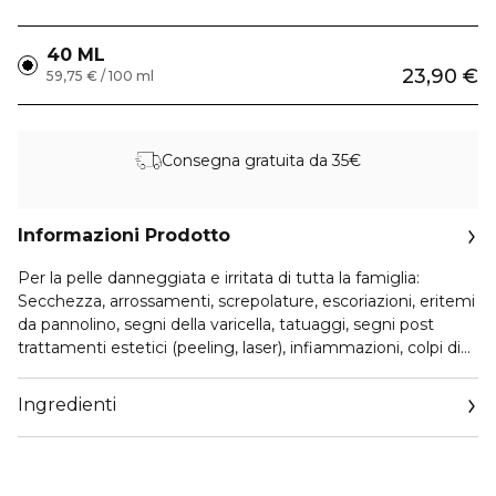
40 ML
23,90 €
59,75 € / 100 ml
Consegna gratuita da 35€
Informazioni Prodotto
Per la pelle danneggiata e irritata di tutta la famiglia:
Secchezza, arrossamenti, screpolature, escoriazioni, eritemi
da pannolino, segni della varicella, tatuaggi, segni post
trattamenti estetici (peeling, laser), infiammazioni, colpi di
sole, depilazione, rasatura.
Cicavit+ Crème accelera la riparazione cutanea e lenisce
Ingredienti
intensamente la pelle danneggiata e irritata di tutta la
famiglia. Il suo plus: un’azione anti-prurito e anti- irritazione
rafforzata per favorire la cicatrizzazione senza segni e senza
arrossamenti. La sua texture avvolgente apporta confort e