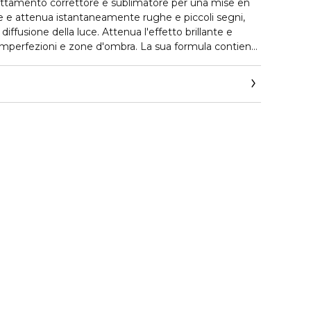
rattamento correttore e sublimatore per una mise en
 e attenua istantaneamente rughe e piccoli segni,
diffusione della luce. Attenua l'effetto brillante e
, imperfezioni e zone d'ombra. La sua formula contiene
r un'azione riempitiva e levigante di lungo periodo sulle
o di Soia).
 un'ideale base per il maquillage per un'azione
 affina la grana della pelle. Apporta confort e
i origine vegetale). La sua texture in emulsione-gel
a la tenuta del maquillage.