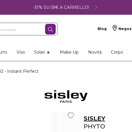
-31% SU 59€ A CARRELLO!
Blog
Negoz
umi
Viso
Solari ☀️
Make-Up
Novità
Corpo
- Instant Perfect
SISLEY
PHYTO