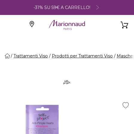
-31% SU 59€ A CARRELLO!
Trattamenti Viso
Prodotti per Trattamenti Viso
Maschere