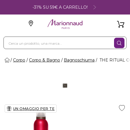
-31% SU 59€ A CARRELLO!
Corpo
Corpo & Bagno
Bagnoschiuma
THE RITUAL O
UN OMAGGIO PER TE