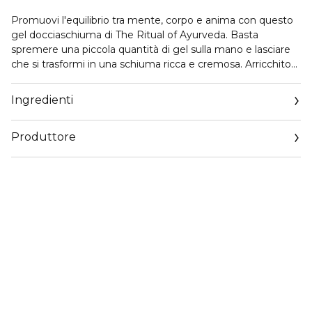
Promuovi l'equilibrio tra mente, corpo e anima con questo
gel docciaschiuma di The Ritual of Ayurveda. Basta
spremere una piccola quantità di gel sulla mano e lasciare
che si trasformi in una schiuma ricca e cremosa. Arricchito
con antichi ingredienti ayurvedici come la rosa indiana e
l'olio di mandorle dolci, lascia la pelle morbida e nutrita. Vivi
Ingredienti
un’esperienza davvero armonizzante abbinando il gel
doccia ad altri prodotti della stessa linea. Questo gel
Produttore
docciaschiuma, costituito per il 91% da ingredienti di origine
naturale, è accuratamente sviluppato per offrire i massimi
Email
benefici alla tua pelle. Il restante 9% sono ingredienti clean
qualityenquiries@rituals.com
and conscious creati in laboratorio che supportano
l’integrità e la sicurezza delle nostre formulazioni.