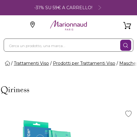
-31% SU 59€ A CARRELLO!
Trattamenti Viso
Prodotti per Trattamenti Viso
Maschere