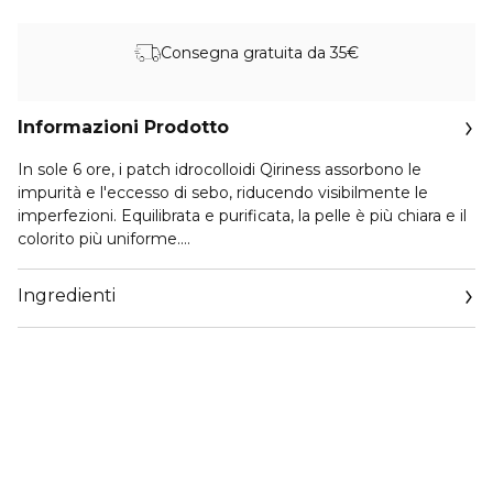
Consegna gratuita da 35€
Informazioni Prodotto
In sole 6 ore, i patch idrocolloidi Qiriness assorbono le
impurità e l'eccesso di sebo, riducendo visibilmente le
imperfezioni. Equilibrata e purificata, la pelle è più chiara e il
colorito più uniforme.
Praticamente invisibili, sono facili da applicare e si
mantengono perfettamente sulla pelle.
Ingredienti
Tutti i tipi di pelle, in particolare quella mista o grassa e
quella con imperfezioni.
Dermatologicamente testato
Formato: 2x20 patch