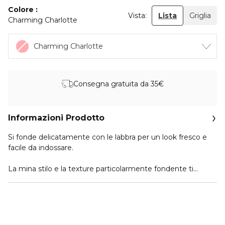
Colore
Vista:
Lista
Griglia
Charming Charlotte
Charming Charlotte
Consegna gratuita da 35€
Informazioni Prodotto
Si fonde delicatamente con le labbra per un look fresco e
facile da indossare.
La mina stilo e la texture particolarmente fondente ti
aiuteranno nella stesura precisa. E’ facile da applicare, anche
senza specchio. Se vuoi un risultato più sofisticato delinea
prima le labbra con la matita contorno labbra True Lips nel
colore abbinato.