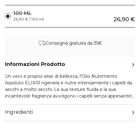
100 ML
26,90 €
26,90 € / 100 ml
Consegna gratuita da 35€
Informazioni Prodotto
Un vero e proprio elisir di bellezza, l'Olio Nutrimento
Assoluto ELIXIR rigenera e nutre intensamente i capelli da
secchi a molto secchi. La sua texture fluida e la sua
incantevole fragranza avvolgono i capelli senza appesantirli.
I capelli sono più morbidi, lucenti e setosi al tatto. Una
formula multiuso arricchita con 7 oli vegetali nutrienti e
Ingredienti
sublimanti: jojoba, cocco, perla della prateria, ricino, avocado,
rosa e camelia.