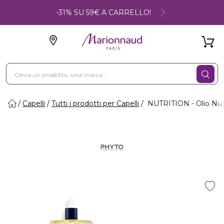
-31% SU 59€ A CARRELLO!
Capelli
Tutti i prodotti per Capelli
NUTRITION - Olio Nu