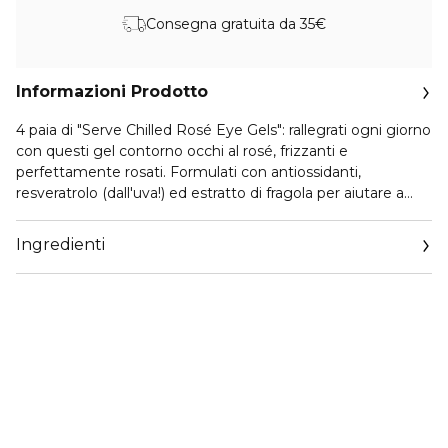
Consegna gratuita da 35€
Informazioni Prodotto
4 paia di "Serve Chilled Rosé Eye Gels": rallegrati ogni giorno
con questi gel contorno occhi al rosé, frizzanti e
perfettamente rosati. Formulati con antiossidanti,
resveratrolo (dall'uva!) ed estratto di fragola per aiutare a
proteggere dagli stress ambientali, che possono portare ai
primi segni dell'invecchiamento, e acido ialuronico per una
Ingredienti
megadose di idratazione. Consiglio: tienili freschi in
frigorifero per quando il tuo contorno occhi avrà bisogno
della sua dose frizzante di felicità.
3 paia di "Serve Chilled Bubbly Eye Gels": è l'ora felice della
tua pelle, in soli 10 minuti. Trova qualsiasi scusa per
festeggiare con questi gel contorno occhi frizzanti ed
effervescenti. Formulati con antiossidanti, resveratrolo
(dall'uva!) ed estratto di arancia per aiutare a proteggere
dagli stress ambientali, che possono portare ai primi segni
dell'invecchiamento, e niacinamide per illuminare il