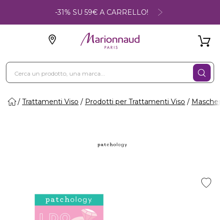
-31% SU 59€ A CARRELLO!
Trattamenti Viso
Prodotti per Trattamenti Viso
Maschere