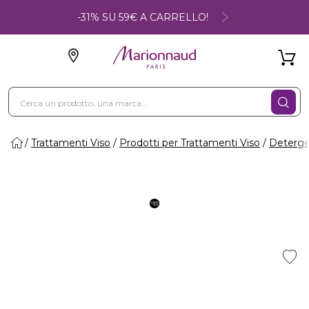
-31% SU 59€ A CARRELLO!
Trattamenti Viso
Prodotti per Trattamenti Viso
Deterge