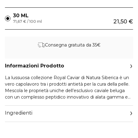
30 ML
21,50 €
71,67 € / 100 ml
Consegna gratuita da 35€
Informazioni Prodotto
La lussuosa collezione Royal Caviar di Natura Siberica è un
vero capolavoro tra i prodotti antietà per la cura della pelle.
Mescola le proprietà uniche dell’esclusivo caviale beluga
con un complesso peptidico innovativo di alata gamma e
potenti estratti di piante organiche siberiane per offrirti una
soluzione antirughe all’avanguardia.
Ingredienti
Questo siero unico migliora il problema dell’invecchiamento
della pelle e ripristina la naturale bellezza della tua pelle.
L’estratto di caviale beluga, il peptide SYNTM-COLL, l’acido
ialuronico, l’estratto di muschio di Islanda e il PENTAVITIN