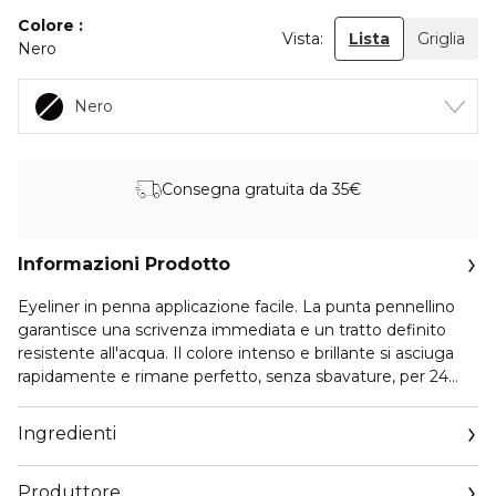
Colore
Vista:
Lista
Griglia
Nero
Nero
Consegna gratuita da 35€
Informazioni Prodotto
Eyeliner in penna applicazione facile. La punta pennellino
garantisce una scrivenza immediata e un tratto definito
resistente all'acqua. Il colore intenso e brillante si asciuga
rapidamente e rimane perfetto, senza sbavature, per 24
ore. Modo d'uso: applicare una linea sottile o più spessa
lungo la rima cigliare superiore.
Ingredienti
Produttore